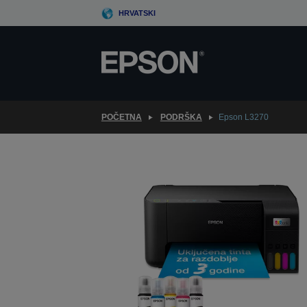
Skip
HRVATSKI
to
main
content
POČETNA
PODRŠKA
Epson L3270