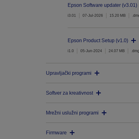
Epson Software updater (v3.01)
i3.01
07-Jul-2026
15.20 MB
.dm
Epson Product Setup (v1.0)
i1.0
05-Jun-2024
24.07 MB
.dm
Upravljački programi
Softver za kreativnost
Mrežni uslužni programi
Firmware