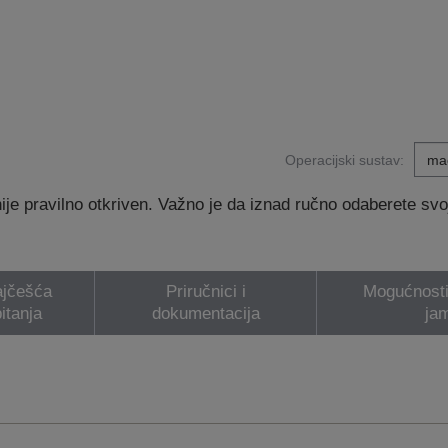
Operacijski sustav:
e pravilno otkriven. Važno je da iznad ručno odaberete svoj 
jčešća
Priručnici i
Mogućnosti 
itanja
dokumentacija
ja