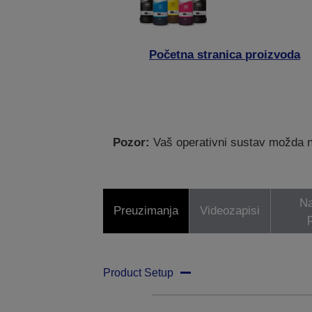
Početna stranica proizvoda
Pozor:
Vaš operativni sustav možda nij
Na
Preuzimanja
Videozapisi
p
Product Setup