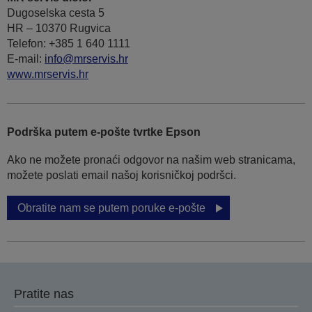
Dugoselska cesta 5
HR – 10370 Rugvica
Telefon: +385 1 640 1111
Е-mail:
info@mrservis.hr
www.mrservis.hr
Podrška putem e-pošte tvrtke Epson
Ako ne možete pronaći odgovor na našim web stranicama,
možete poslati email našoj korisničkoj podršci.
Obratite nam se putem poruke e-pošte
Pratite nas