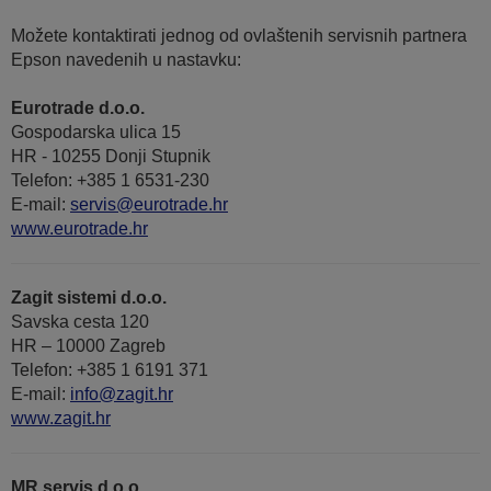
Možete kontaktirati jednog od ovlaštenih servisnih partnera
Epson navedenih u nastavku:
Eurotrade d.o.o.
Gospodarska ulica 15
HR - 10255 Donji Stupnik
Telefon: +385 1 6531-230
E-mail:
servis@eurotrade.hr
www.eurotrade.hr
Zagit sistemi d.o.o.
Savska cesta 120
HR – 10000 Zagreb
Telefon: +385 1 6191 371
E-mail:
info@zagit.hr
www.zagit.hr
MR servis d.o.o.