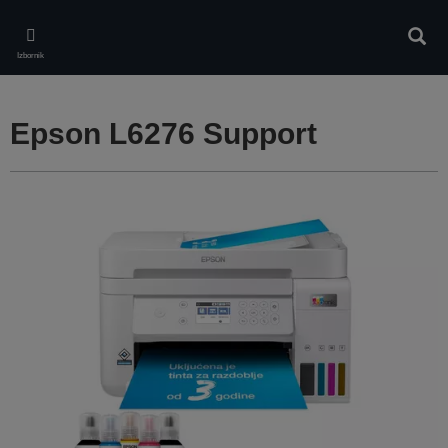
Skip
to
Pretr
main
Izbornik
content
Epson L6276 Support