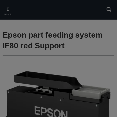
Skip
to
Pretr
main
Izbornik
content
Epson part feeding system
IF80 red Support