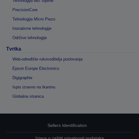
Tehnologija bez topline
PrecisionCore
Tehnologija Micro Piezo
Inovativne tehnologije
Održive tehnologije
Tvrtka
Web-odredište rukovoditelja poslovanja
Epson Europe Electronics
Digigraphie
Ispis izravno na tkaninu
Globalna stranica
Sellers Identification
Izjava o zaštiti privatnosti podataka