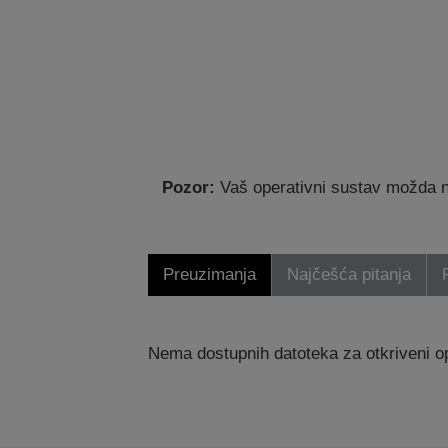
Pozor:
Vaš operativni sustav možda nij
Preuzimanja
Najčešća pitanja
Nema dostupnih datoteka za otkriveni op