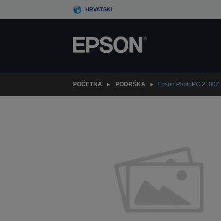
Skip
HRVATSKI
to
main
content
POČETNA
PODRŠKA
Epson PhotoPC 2100Z