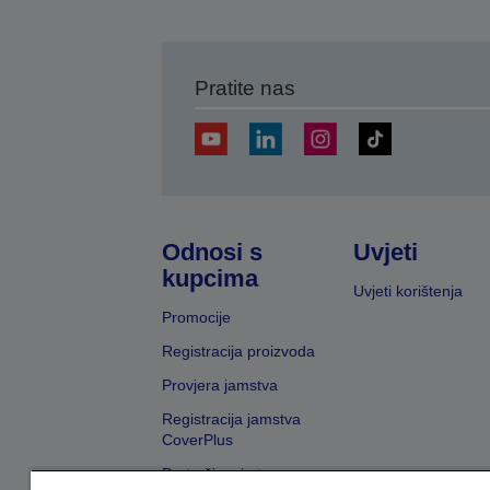
Pratite nas
Odnosi s
Uvjeti
kupcima
Uvjeti korištenja
Promocije
Registracija proizvoda
Provjera jamstva
Registracija jamstva
CoverPlus
Pretraživanje trgovaca