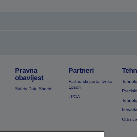
Pravna
Partneri
Tehn
obavijest
Partnerski portal tvrtke
Tehnolo
Epson
Safety Data Sheets
Precisi
LPGA
Tehnolo
Inovati
Održive