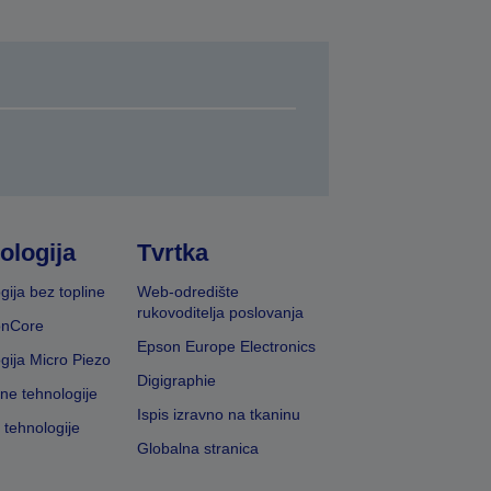
ologija
Tvrtka
gija bez topline
Web-odredište
rukovoditelja poslovanja
onCore
Epson Europe Electronics
gija Micro Piezo
Digigraphie
vne tehnologije
Ispis izravno na tkaninu
 tehnologije
Globalna stranica