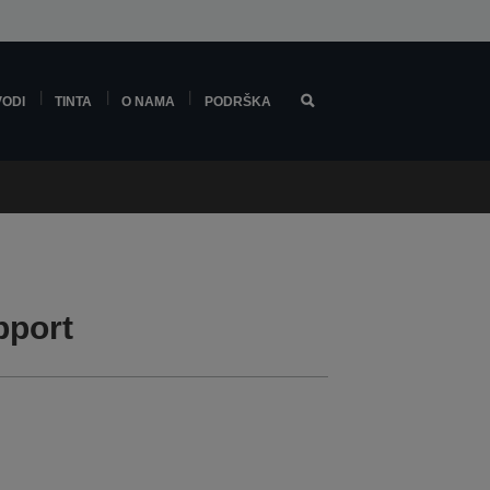
VODI
TINTA
O NAMA
PODRŠKA
pport