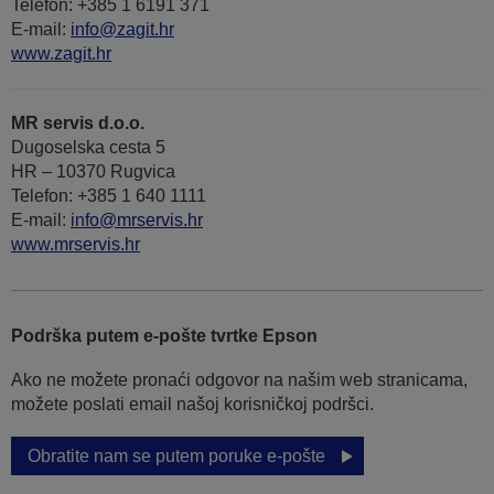
Telefon: +385 1 6191 371
E-mail:
info@zagit.hr
www.zagit.hr
MR servis d.o.o.
Dugoselska cesta 5
HR – 10370 Rugvica
Telefon: +385 1 640 1111
Е-mail:
info@mrservis.hr
www.mrservis.hr
Podrška putem e-pošte tvrtke Epson
Ako ne možete pronaći odgovor na našim web stranicama,
možete poslati email našoj korisničkoj podršci.
Obratite nam se putem poruke e-pošte