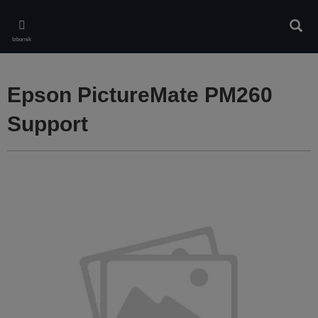
Skip
to
Pretr
main
Izbornik
content
Epson PictureMate PM260
Support