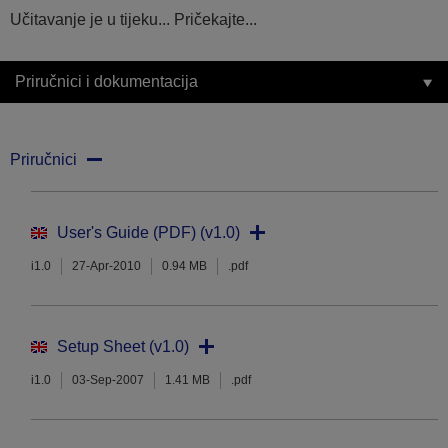
Učitavanje je u tijeku... Pričekajte...
Priručnici i dokumentacija
Priručnici
User's Guide (PDF) (v1.0)
i1.0
27-Apr-2010
0.94 MB
.pdf
Setup Sheet (v1.0)
i1.0
03-Sep-2007
1.41 MB
.pdf