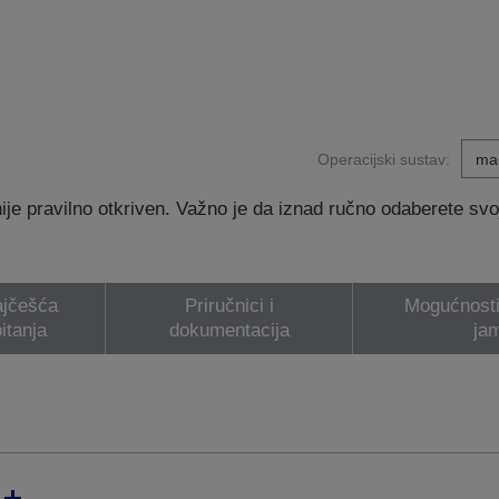
Operacijski sustav:
e pravilno otkriven. Važno je da iznad ručno odaberete svoj 
jčešća
Priručnici i
Mogućnosti 
itanja
dokumentacija
ja