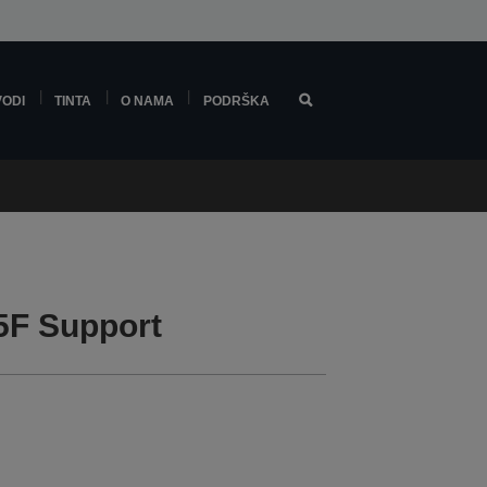
VODI
TINTA
O NAMA
PODRŠKA
5F Support