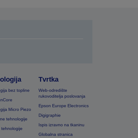
ologija
Tvrtka
gija bez topline
Web-odredište
rukovoditelja poslovanja
onCore
Epson Europe Electronics
gija Micro Piezo
Digigraphie
vne tehnologije
Ispis izravno na tkaninu
 tehnologije
Globalna stranica