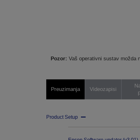
Pozor:
Vaš operativni sustav možda nij
Na
Preuzimanja
Videozapisi
p
Product Setup
Epson Software updater (v3.01)