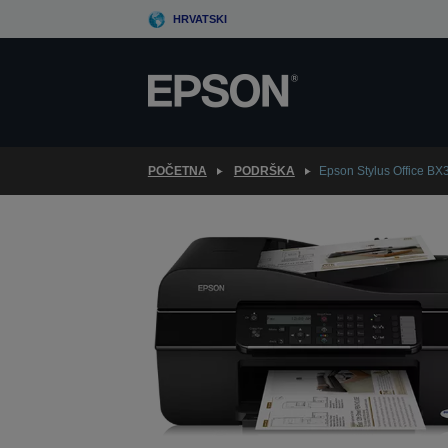
Skip
HRVATSKI
to
main
content
POČETNA
PODRŠKA
Epson Stylus Office BX