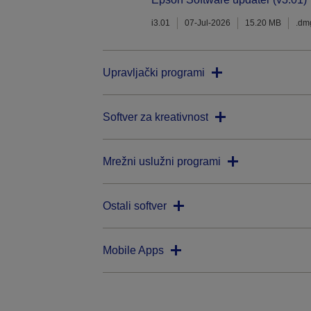
i3.01
07-Jul-2026
15.20 MB
.dm
Upravljački programi
Softver za kreativnost
Mrežni uslužni programi
Ostali softver
Mobile Apps