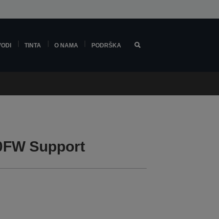
VODI
TINTA
O NAMA
PODRŠKA
0FW Support