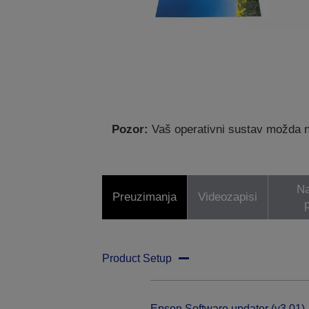
Pozor:
Vaš operativni sustav možda nij
Na
Preuzimanja
Videozapisi
p
Product Setup
Epson Software updater (v3.01)