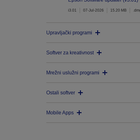
i3.01
07-Jul-2026
15.20 MB
.dm
Upravljački programi
Softver za kreativnost
Mrežni uslužni programi
Ostali softver
Mobile Apps