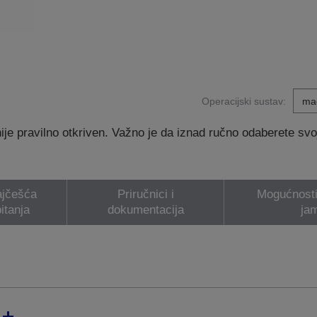
Operacijski sustav:
e pravilno otkriven. Važno je da iznad ručno odaberete svoj 
jčešća
Priručnici i
Mogućnosti 
itanja
dokumentacija
ja