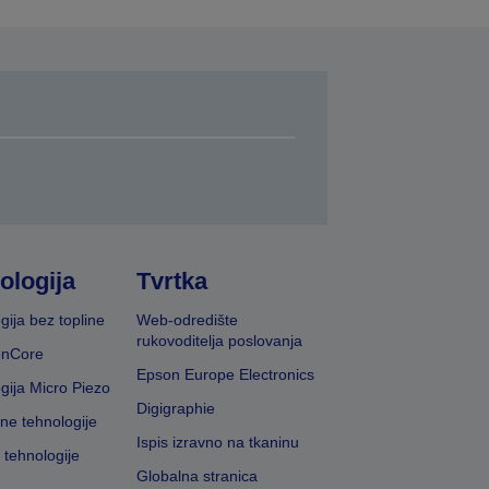
ologija
Tvrtka
gija bez topline
Web-odredište
rukovoditelja poslovanja
onCore
Epson Europe Electronics
gija Micro Piezo
Digigraphie
vne tehnologije
Ispis izravno na tkaninu
 tehnologije
Globalna stranica