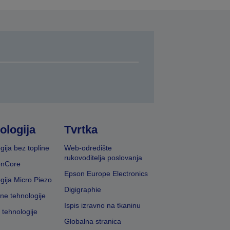
ologija
Tvrtka
gija bez topline
Web-odredište
rukovoditelja poslovanja
onCore
Epson Europe Electronics
gija Micro Piezo
Digigraphie
vne tehnologije
Ispis izravno na tkaninu
 tehnologije
Globalna stranica