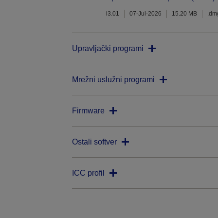
i3.01
07-Jul-2026
15.20 MB
.dm
Upravljački programi
Mrežni uslužni programi
Firmware
Ostali softver
ICC profil