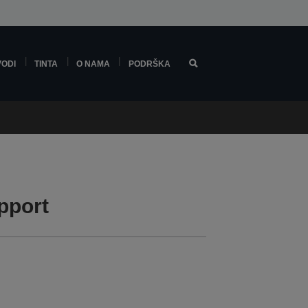
VODI
TINTA
O NAMA
PODRŠKA
pport