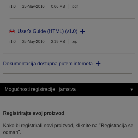
i1.0
25-May-2010
0.66 MB
.pdf
User's Guide (HTML) (v1.0)
i1.0
25-May-2010
2.19 MB
.zip
Dokumentacija dostupna putem interneta
Mogućnosti registracije i jamstva
Registrirajte svoj proizvod
Kako bi registrirali novi proizvod, kliknite na "Registracija se
odmah".