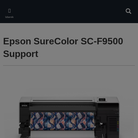
Skip
to
Pretr
main
Izbornik
content
Epson SureColor SC-F9500
Support