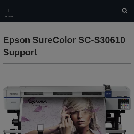
Skip
to
Pretr
main
Izbornik
content
Epson SureColor SC-S30610
Support