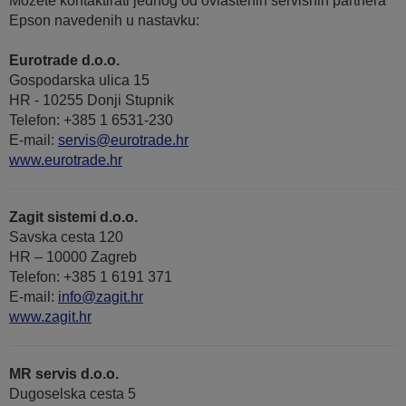
Možete kontaktirati jednog od ovlaštenih servisnih partnera
Epson navedenih u nastavku:
Eurotrade d.o.o.
Gospodarska ulica 15
HR - 10255 Donji Stupnik
Telefon: +385 1 6531-230
E-mail:
servis@eurotrade.hr
www.eurotrade.hr
Zagit sistemi d.o.o.
Savska cesta 120
HR – 10000 Zagreb
Telefon: +385 1 6191 371
E-mail:
info@zagit.hr
www.zagit.hr
MR servis d.o.o.
Dugoselska cesta 5