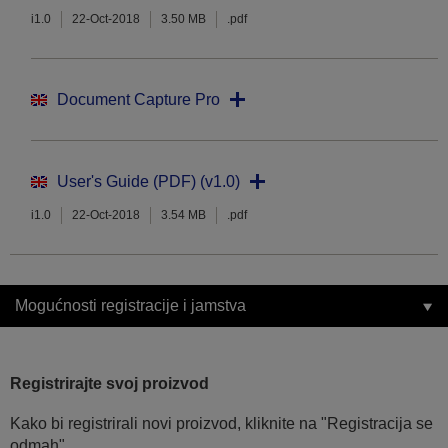
i1.0
22-Oct-2018
3.50 MB
.pdf
Document Capture Pro
User's Guide (PDF) (v1.0)
i1.0
22-Oct-2018
3.54 MB
.pdf
Mogućnosti registracije i jamstva
Registrirajte svoj proizvod
Kako bi registrirali novi proizvod, kliknite na "Registracija se
odmah".