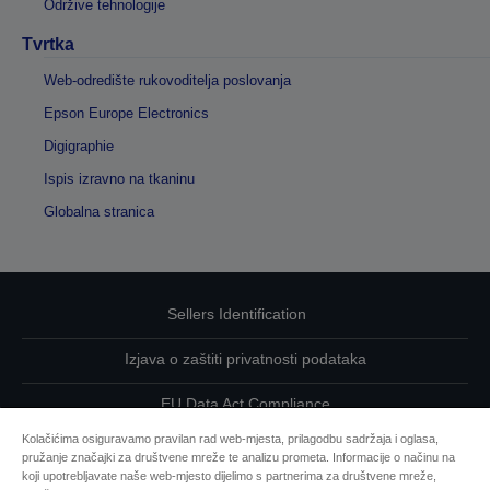
Održive tehnologije
Tvrtka
Web-odredište rukovoditelja poslovanja
Epson Europe Electronics
Digigraphie
Ispis izravno na tkaninu
Globalna stranica
Sellers Identification
Izjava o zaštiti privatnosti podataka
EU Data Act Compliance
Kolačićima osiguravamo pravilan rad web-mjesta, prilagodbu sadržaja i oglasa,
Kontaktirajte nas u vezi svojih podataka
pružanje značajki za društvene mreže te analizu prometa. Informacije o načinu na
koji upotrebljavate naše web-mjesto dijelimo s partnerima za društvene mreže,