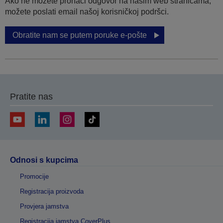
Ako ne možete pronaći odgovor na našim web stranicama,
možete poslati email našoj korisničkoj podršci.
Obratite nam se putem poruke e-pošte
Pratite nas
Odnosi s kupcima
Promocije
Registracija proizvoda
Provjera jamstva
Registracija jamstva CoverPlus