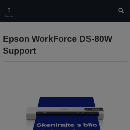
Skip
to
Pretr
main
Izbornik
content
Epson WorkForce DS-80W
Support