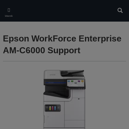
Skip
to
Pretr
main
Izbornik
content
Epson WorkForce Enterprise
AM-C6000 Support