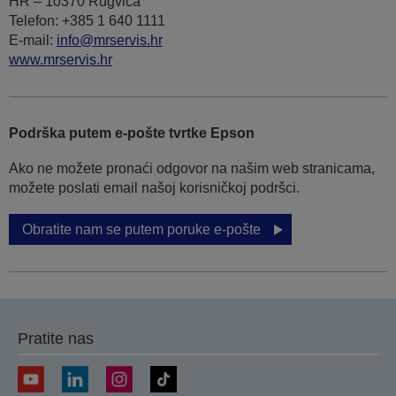
HR – 10370 Rugvica
Telefon: +385 1 640 1111
Е-mail:
info@mrservis.hr
www.mrservis.hr
Podrška putem e-pošte tvrtke Epson
Ako ne možete pronaći odgovor na našim web stranicama,
možete poslati email našoj korisničkoj podršci.
Obratite nam se putem poruke e-pošte
Pratite nas