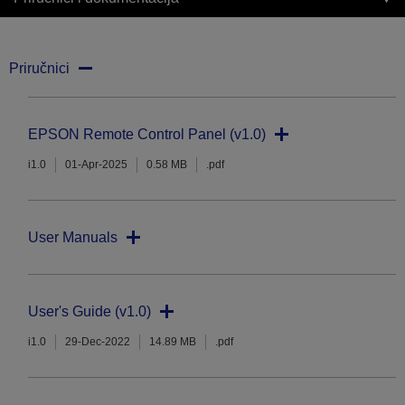
Priručnici
EPSON Remote Control Panel (v1.0)
i1.0
01-Apr-2025
0.58 MB
.pdf
User Manuals
User's Guide (v1.0)
i1.0
29-Dec-2022
14.89 MB
.pdf