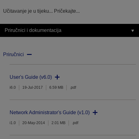
Učitavanje je u tijeku... Pričekajte...
Priručnici i dokumentacija
Priručnici
User's Guide (v6.0)
i6.0
19-Jul-2017
6.59 MB
.pdf
Network Administrator's Guide (v1.0)
i1.0
20-May-2014
2.01 MB
.pdf