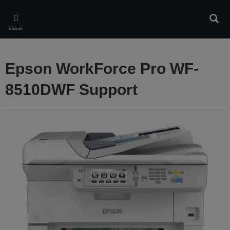
Skip
to
Pretr
main
Izbornik
content
Epson WorkForce Pro WF-
8510DWF Support