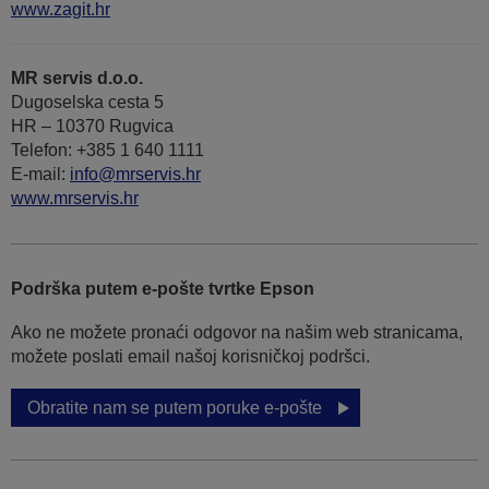
www.zagit.hr
MR servis d.o.o.
Dugoselska cesta 5
HR – 10370 Rugvica
Telefon: +385 1 640 1111
Е-mail:
info@mrservis.hr
www.mrservis.hr
Podrška putem e-pošte tvrtke Epson
Ako ne možete pronaći odgovor na našim web stranicama,
možete poslati email našoj korisničkoj podršci.
Obratite nam se putem poruke e-pošte