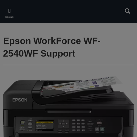
Skip
to
Pretr
main
Izbornik
content
Epson WorkForce WF-
2540WF Support