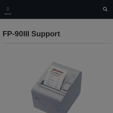
Skip
to
Pretr
main
Izbornik
content
FP-90III Support