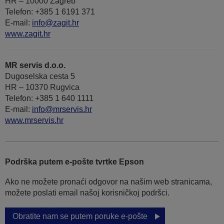
HR – 10000 Zagreb
Telefon: +385 1 6191 371
E-mail:
info@zagit.hr
www.zagit.hr
MR servis d.o.o.
Dugoselska cesta 5
HR – 10370 Rugvica
Telefon: +385 1 640 1111
Е-mail:
info@mrservis.hr
www.mrservis.hr
Podrška putem e-pošte tvrtke Epson
Ako ne možete pronaći odgovor na našim web stranicama,
možete poslati email našoj korisničkoj podršci.
Obratite nam se putem poruke e-pošte