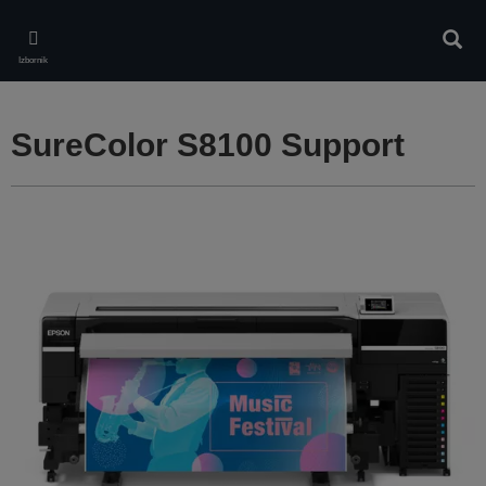
Skip
to
Pretr
main
Izbornik
content
SureColor S8100 Support