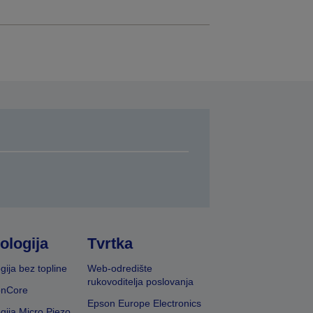
ologija
Tvrtka
gija bez topline
Web-odredište
rukovoditelja poslovanja
onCore
Epson Europe Electronics
gija Micro Piezo