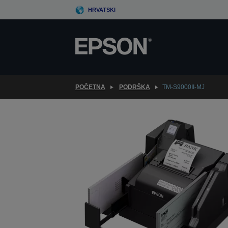
Skip
HRVATSKI
to
main
content
POČETNA
PODRŠKA
TM-S9000II-MJ