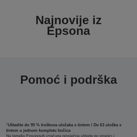
Najnovije iz
Epsona
Pomoć i podrška
1
Uštedite do 95 % troškova uložaka s tintom / Do 63 uloška s
tintom u jednom kompletu bočica
Na temelju Epsonovih izračuna prosječna ušteda po stranici i