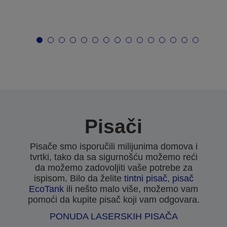
Pisači
Pisače smo isporučili milijunima domova i
tvrtki, tako da sa sigurnošću možemo reći
da možemo zadovoljiti vaše potrebe za
ispisom. Bilo da želite
tintni pisač
,
pisač
EcoTank
ili nešto malo više, možemo vam
pomoći da kupite pisač koji vam odgovara.
PONUDA LASERSKIH PISAČA