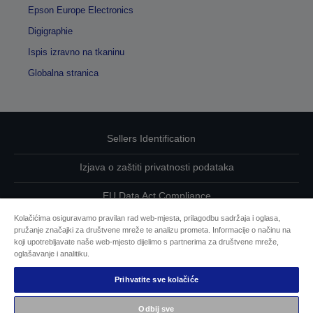
Epson Europe Electronics
Digigraphie
Ispis izravno na tkaninu
Globalna stranica
Sellers Identification
Izjava o zaštiti privatnosti podataka
EU Data Act Compliance
Kolačićima osiguravamo pravilan rad web-mjesta, prilagodbu sadržaja i oglasa,
Kontaktirajte nas u vezi svojih podataka
pružanje značajki za društvene mreže te analizu prometa. Informacije o načinu na
koji upotrebljavate naše web-mjesto dijelimo s partnerima za društvene mreže,
Informacije o kolačićima
oglašavanje i analitiku.
Prihvatite sve kolačiće
Epsonova predanost pristupačnosti
Odbij sve