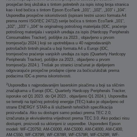
prosječan broj uložaka s tintom potrebnih za ispis istog broja stranica
kao i kod bočica s tintom Epson EcoTank „101”, „102”, „103” i „104”.
Usporedba prosječne iskoristivosti (ispisani testni uzorci formata A4
prema normi ISO/IEC 24712) serije bočica s tintom EcoTank „101”,
„102”, „103” i „104” te originalnog potrošnog materijala (IDC, praćenje
potrošnog materijala i vanjskih uređaja za ispis (Hardcopy Peripherals
Consumables Tracker), pošiljke za 2023., objavljeno u prvom
tromjesečju 2024.) koji se upotrebljava u 40 najprodavanijih
potrošačkih tintnih pisača u boji formata A4 u Europi (IDC,
tromjesečno praćenje vanjskih uređaja za ispis (Quarterly Hardcopy
Peripherals Tracker), pošiljke za 2023., objavljeno u prvom
tromjesečju 2024.). Trošak po stranici izračunat je dijeljenjem
odgovarajuće prosječne prodajne cijene za bočicu/uložak prema
podacima IDC-a prema iskoristivosti.
2
Usporedba s najprodavanijim laserskim pisačima u boji sa sličnim
značajkama u Europi (IDC, Quarterly Hardcopy Peripherals Tracker,
isporuke od Q1 2023. do Q4 2023., objavljeno Q1 2024.). Usporedba
se temelji na tipičnoj potrošnji energije (TEC) kako je objavljeno od
strane ENERGY STAR-a ili službenih tehničkih specifikacija
proizvođača. Ako su dostupni samo podaci prema TEC 2.0,
izračunata je ekvivalentna vrijednost prema TEC 3.0. Ako podaci nisu
dostupni, proizvodi su uklonjeni iz usporedbe. Uspoređeni Epson
modeli: WF-C20750, AM-C6000, AM-C5000, AM-C4000, AM-C400,
AM-C550, WF-C879R, WF-C878R, WF-C579R, WF-C529R, WF-