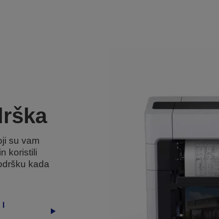
drška
ji su vam
 koristili
podršku kada
I