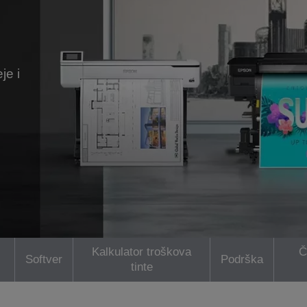
h
je i
Kalkulator troškova
Č
Softver
Podrška
tinte