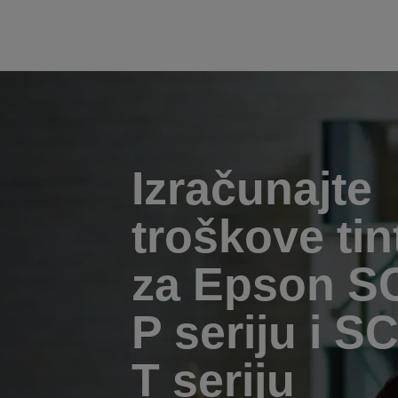
Izračunajte
troškove tin
za Epson S
P seriju i SC
T seriju