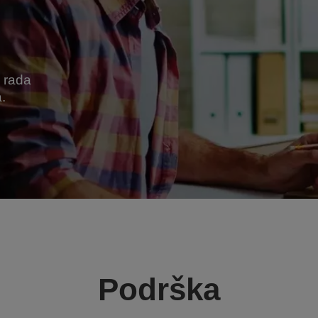
a rada
.
Podrška