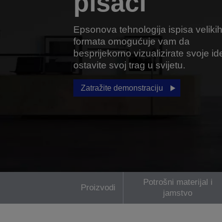
pisači
Epsonova tehnologija ispisa veliki
formata omogućuje vam da
besprijekorno vizualizirate svoje ide
ostavite svoj trag u svijetu.
Zatražite demonstraciju
Potrošni materijal i
Proizvodi
jamstvo