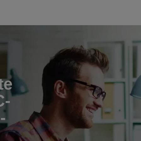
te
C-
-