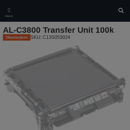
Skip
to
Pretr
main
Izbornik
content
AL-C3800 Transfer Unit 100k
SKU: C13S053024
Obustavljeno