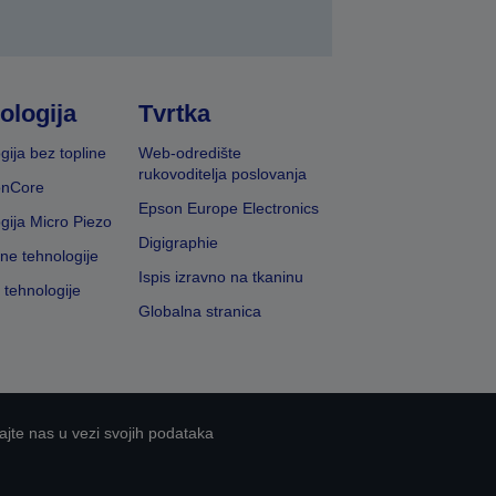
ologija
Tvrtka
gija bez topline
Web-odredište
rukovoditelja poslovanja
onCore
Epson Europe Electronics
gija Micro Piezo
Digigraphie
vne tehnologije
Ispis izravno na tkaninu
 tehnologije
Globalna stranica
ajte nas u vezi svojih podataka