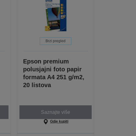
Brzi pregled
Epson premium
,
polusjajni foto papir
formata A4 251 g/m2,
20 listova
Saznajte više
Gdje kupiti