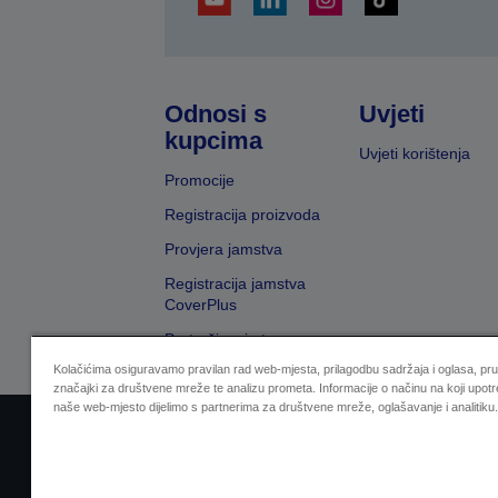
Odnosi s
Uvjeti
kupcima
Uvjeti korištenja
Promocije
Registracija proizvoda
Provjera jamstva
Registracija jamstva
CoverPlus
Pretraživanje trgovaca
Kolačićima osiguravamo pravilan rad web-mjesta, prilagodbu sadržaja i oglasa, pr
značajki za društvene mreže te analizu prometa. Informacije o načinu na koji upotr
naše web-mjesto dijelimo s partnerima za društvene mreže, oglašavanje i analitiku.
Sellers Identification
Izjava o