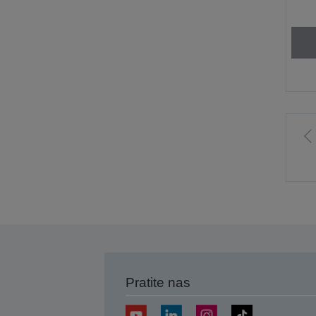
I
p
s
Pratite nas