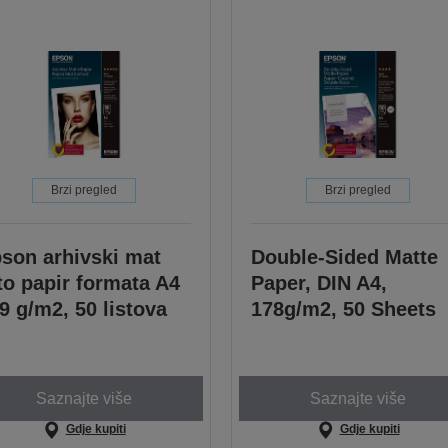
Brzi pregled
Brzi pregled
son arhivski mat
Double-Sided Matte
to papir formata A4
Paper, DIN A4,
9 g/m2, 50 listova
178g/m2, 50 Sheets
Saznajte više
Saznajte više
Gdje kupiti
Gdje kupiti