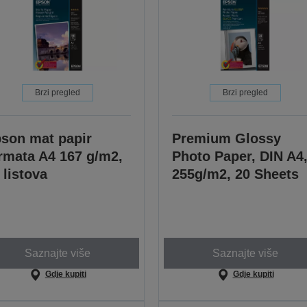
Brzi pregled
Brzi pregled
son mat papir
Premium Glossy
rmata A4 167 g/m2,
Photo Paper, DIN A4
 listova
255g/m2, 20 Sheets
Saznajte više
Saznajte više
Gdje kupiti
Gdje kupiti