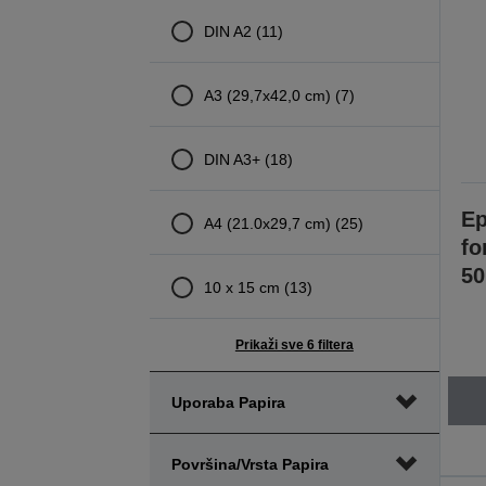
DIN A2 (11)
A3 (29,7x42,0 cm) (7)
DIN A3+ (18)
Ep
A4 (21.0x29,7 cm) (25)
fo
50
10 x 15 cm (13)
Prikaži sve 6 filtera
Uporaba Papira
Površina/vrsta Papira