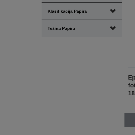
Klasifikacija Papira
Težina Papira
Ep
fo
18