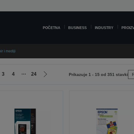
POČETNA
BUSINESS
INDUSTRY
PROIZ
ir i mediji
3
4
⋯
24
Prikazuje 1 - 15 od 351 stavki
R
Idi
na
sljedeću
stranicu