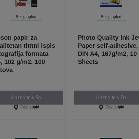
Brzi pregled
Brzi pregled
son papir za
Photo Quality Ink Je
alitetan tintni ispis
Paper self-adhesive,
tografija formata
DIN A4, 167g/m2, 10
, 102 g/m2, 100
Sheets
stova
Saznajte više
Saznajte više
Gdje kupiti
Gdje kupiti