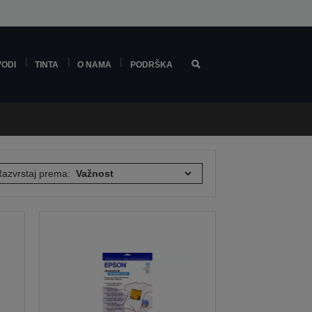
VODI
TINTA
O NAMA
PODRŠKA
azvrstaj prema: