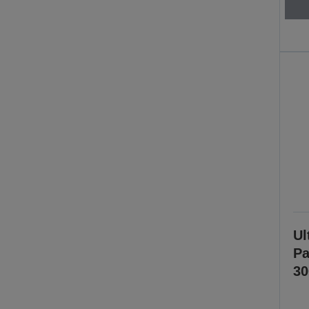
Ul
Pa
30