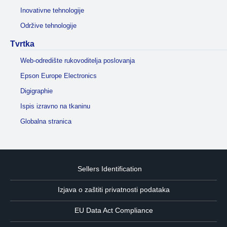
Inovativne tehnologije
Održive tehnologije
Tvrtka
Web-odredište rukovoditelja poslovanja
Epson Europe Electronics
Digigraphie
Ispis izravno na tkaninu
Globalna stranica
Sellers Identification
Izjava o zaštiti privatnosti podataka
EU Data Act Compliance