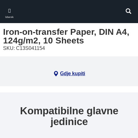
Skip
to
Pretr
main
Izbornik
content
Iron-on-transfer Paper, DIN A4,
124g/m2, 10 Sheets
SKU: C13S041154
Gdje kupiti
Kompatibilne glavne
jedinice