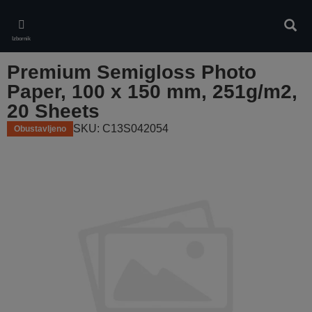
Skip
to
Pretr
main
Izbornik
content
Premium Semigloss Photo
Paper, 100 x 150 mm, 251g/m2,
20 Sheets
SKU: C13S042054
Obustavljeno