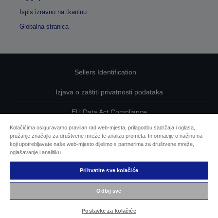
Ispis izravno na tkaninu
Globalna stranica
Sellers Identification
Izjava o zaštiti privatnosti podataka
EU Data Act Compliance
Kolačićima osiguravamo pravilan rad web-mjesta, prilagodbu sadržaja i oglasa,
Kontaktirajte nas u vezi svojih podataka
pružanje značajki za društvene mreže te analizu prometa. Informacije o načinu na
koji upotrebljavate naše web-mjesto dijelimo s partnerima za društvene mreže,
Informacije o kolačićima
oglašavanje i analitiku.
Prihvatite sve kolačiće
Epsonova predanost pristupačnosti
Odbij sve
Autorska prava © 2026 Seiko Epson
Postavke za kolačiće