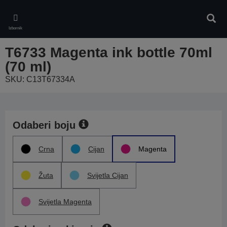
Skip
to
Pretr
main
Izbornik
content
T6733 Magenta ink bottle 70ml
(70 ml)
SKU: C13T67334A
Odaberi boju
Crna
Cijan
Magenta
Žuta
Svijetla Cijan
Svijetla Magenta