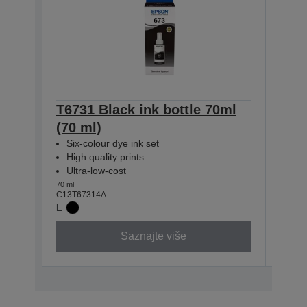
T6731 Black ink bottle 70ml
T673
(70 ml)
(70 
Six-colour dye ink set
Six-
High quality prints
High
Ultra-low-cost
Ultr
70 ml
70 ml
C13T67314A
C13T6
L
Saznajte više