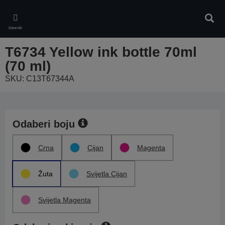
Skip
to
Pretr
main
Izbornik
content
T6734 Yellow ink bottle 70ml
(70 ml)
SKU: C13T67344A
Odaberi boju
Crna
Cijan
Magenta
Žuta
Svijetla Cijan
Svijetla Magenta