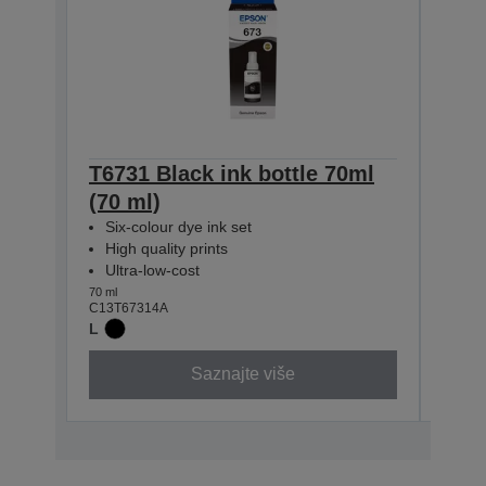
T6731 Black ink bottle 70ml
T673
(70 ml)
(70 
Six-colour dye ink set
Six-
High quality prints
High
Ultra-low-cost
Ultr
70 ml
70 ml
C13T67314A
C13T6
L
Saznajte više