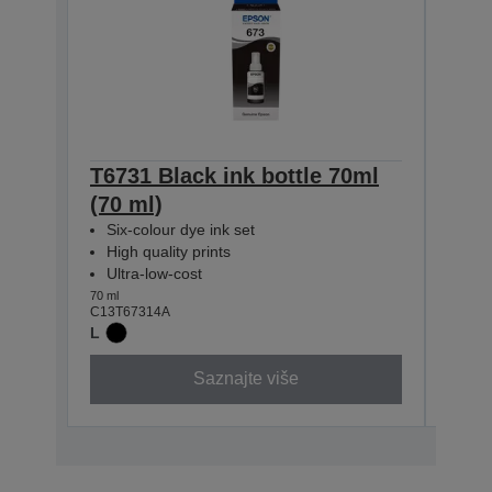
T6731 Black ink bottle 70ml
T673
(70 ml)
(70 
Six-colour dye ink set
Six-
High quality prints
High
Ultra-low-cost
Ultr
70 ml
70 ml
C13T67314A
C13T6
L
Saznajte više