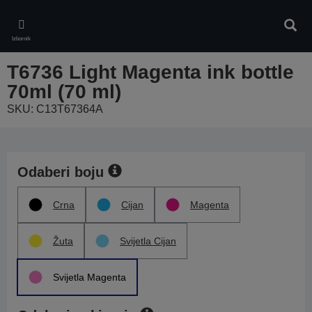
Skip
to
Pretr
main
Izbornik
content
T6736 Light Magenta ink bottle
70ml (70 ml)
SKU: C13T67364A
Odaberi boju
Crna
Cijan
Magenta
Žuta
Svijetla Cijan
Svijetla Magenta