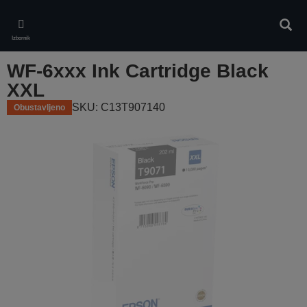
Skip
to
Pretr
main
Izbornik
content
WF-6xxx Ink Cartridge Black
XXL
SKU: C13T907140
Obustavljeno