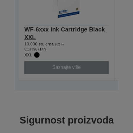
WF-6xxx Ink Cartridge Black
WF-
XXL
XXL
10.000 str. crna
7.000 
202 ml
C13T90714N
C13T9
XXL
XXL
Saznajte više
Sigurnost proizvoda