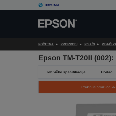
Skip
HRVATSKI
to
main
content
POČETNA
PROIZVODI
PISAČI
PISAČI 
Epson TM-T20II (002): 
Tehničke specifikacije
Dodaci
Prekinuti proizvod -N