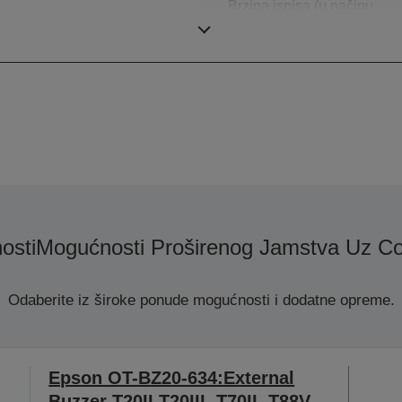
Brzina ispisa (u načinu
rada s razdvajačem)
osti
Mogućnosti Proširenog Jamstva Uz Co
Odaberite iz široke ponude mogućnosti i dodatne opreme.
Epson OT-BZ20-634:External
Buzzer T20II,T20III, T70II, T88V,