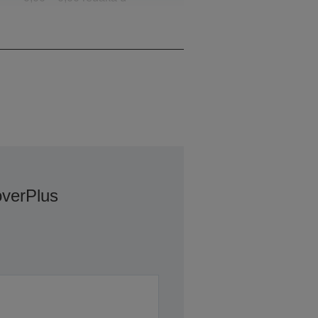
sekundi, 0 / 0 znakova u
sekundi
verPlus