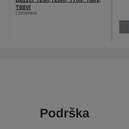
T88VI
C32C890634
Podrška