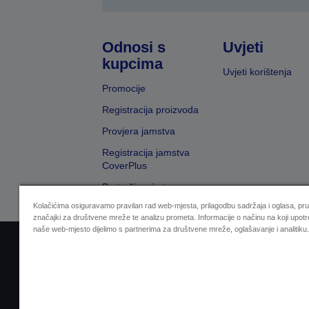
Odnosi s
Uvjeti
kupcima
Uvjeti korištenja
Promocije
Registracija proizvoda
Provjera jamstva
Registracija jamstva
CoverPlus
Pretraživanje trgovaca
Kolačićima osiguravamo pravilan rad web-mjesta, prilagodbu sadržaja i oglasa, pr
značajki za društvene mreže te analizu prometa. Informacije o načinu na koji upotr
naše web-mjesto dijelimo s partnerima za društvene mreže, oglašavanje i analitiku.
Sellers Identification
Izjava o