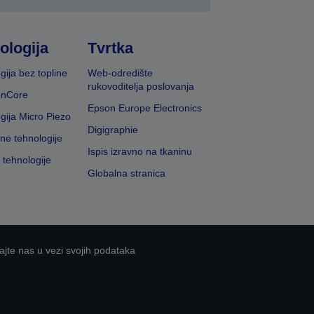
ologija
Tvrtka
gija bez topline
Web-odredište
rukovoditelja poslovanja
onCore
Epson Europe Electronics
gija Micro Piezo
Digigraphie
vne tehnologije
Ispis izravno na tkaninu
 tehnologije
Globalna stranica
ajte nas u vezi svojih podataka