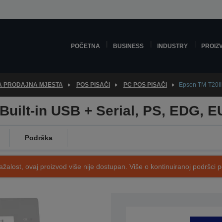
POČETNA
BUSINESS
INDUSTRY
PROIZ
ZA PRODAJNA MJESTA
POS PISAČI
PC POS PISAČI
Epson TM-T20II 
Built-in USB + Serial, PS, EDG, E
Podrška
ažalost, ovaj proizvod više nije dostupan. Više o kontinuiranoj podršci 
SKU: C31CD52002