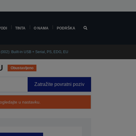
VODI
TINTA
O NAMA
PODRŠKA
(002): Built-in USB + Serial, PS, EDG, EU
U
Obustavljeno
Zatražite povratni poziv
pogledajte u nastavku.