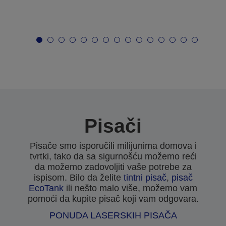
Pisači
Pisače smo isporučili milijunima domova i
tvrtki, tako da sa sigurnošću možemo reći
da možemo zadovoljiti vaše potrebe za
ispisom. Bilo da želite
tintni pisač
,
pisač
EcoTank
ili nešto malo više, možemo vam
pomoći da kupite pisač koji vam odgovara.
PONUDA LASERSKIH PISAČA