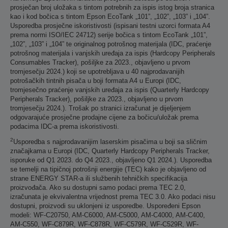
prosječan broj uložaka s tintom potrebnih za ispis istog broja stranica
kao i kod bočica s tintom Epson EcoTank „101”, „102”, „103” i „104”.
Usporedba prosječne iskoristivosti (ispisani testni uzorci formata A4
prema normi ISO/IEC 24712) serije bočica s tintom EcoTank „101”,
„102”, „103” i „104” te originalnog potrošnog materijala (IDC, praćenje
potrošnog materijala i vanjskih uređaja za ispis (Hardcopy Peripherals
Consumables Tracker), pošiljke za 2023., objavljeno u prvom
tromjesečju 2024.) koji se upotrebljava u 40 najprodavanijih
potrošačkih tintnih pisača u boji formata A4 u Europi (IDC,
tromjesečno praćenje vanjskih uređaja za ispis (Quarterly Hardcopy
Peripherals Tracker), pošiljke za 2023., objavljeno u prvom
tromjesečju 2024.). Trošak po stranici izračunat je dijeljenjem
odgovarajuće prosječne prodajne cijene za bočicu/uložak prema
podacima IDC-a prema iskoristivosti.
2
Usporedba s najprodavanijim laserskim pisačima u boji sa sličnim
značajkama u Europi (IDC, Quarterly Hardcopy Peripherals Tracker,
isporuke od Q1 2023. do Q4 2023., objavljeno Q1 2024.). Usporedba
se temelji na tipičnoj potrošnji energije (TEC) kako je objavljeno od
strane ENERGY STAR-a ili službenih tehničkih specifikacija
proizvođača. Ako su dostupni samo podaci prema TEC 2.0,
izračunata je ekvivalentna vrijednost prema TEC 3.0. Ako podaci nisu
dostupni, proizvodi su uklonjeni iz usporedbe. Uspoređeni Epson
modeli: WF-C20750, AM-C6000, AM-C5000, AM-C4000, AM-C400,
AM-C550, WF-C879R, WF-C878R, WF-C579R, WF-C529R, WF-