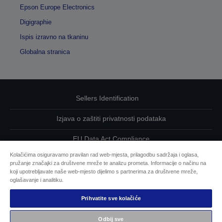
Epson Europe Electronics
Digigraphie
Ispis izravno na tkaninu
Globalna stranica
Sellers Identification
Izjava o zaštiti privatnosti podataka
EU Data Act Compliance
Kolačićima osiguravamo pravilan rad web-mjesta, prilagodbu sadržaja i oglasa,
Kontaktirajte nas u vezi svojih podataka
pružanje značajki za društvene mreže te analizu prometa. Informacije o načinu na
koji upotrebljavate naše web-mjesto dijelimo s partnerima za društvene mreže,
Informacije o kolačićima
oglašavanje i analitiku.
Prihvatite sve kolačiće
Epsonova predanost pristupačnosti
Odbij sve