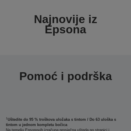
Najnovije iz
Epsona
Pomoć i podrška
1
Uštedite do 95 % troškova uložaka s tintom / Do 63 uloška s
tintom u jednom kompletu bočica
Na temelju Epsonovih izračuna prosječna ušteda po stranici i