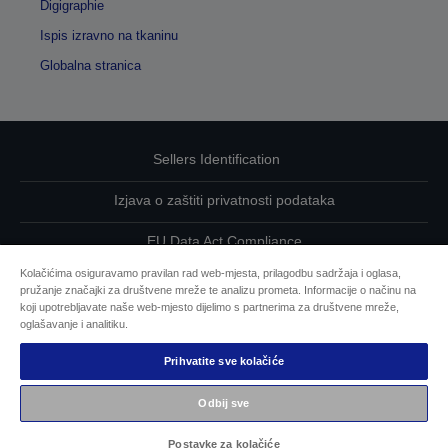
Digigraphie
Ispis izravno na tkaninu
Globalna stranica
Sellers Identification
Izjava o zaštiti privatnosti podataka
EU Data Act Compliance
Kolačićima osiguravamo pravilan rad web-mjesta, prilagodbu sadržaja i oglasa,
Kontaktirajte nas u vezi svojih podataka
pružanje značajki za društvene mreže te analizu prometa. Informacije o načinu na
koji upotrebljavate naše web-mjesto dijelimo s partnerima za društvene mreže,
Informacije o kolačićima
oglašavanje i analitiku.
Prihvatite sve kolačiće
Epsonova predanost pristupačnosti
Odbij sve
Autorska prava © 2026 Seiko Epson
Postavke za kolačiće