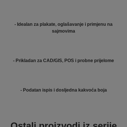
- Idealan za plakate, oglašavanje i primjenu na
sajmovima
- Prikladan za CAD/GIS, POS i probne prijelome
- Podatan ispis i dosljedna kakvoća boja
Ostali proizvodi iz serije