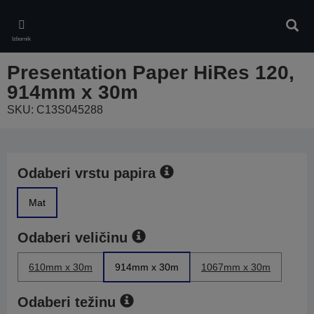
Skip
to
Pretr
main
Izbornik
content
Presentation Paper HiRes 120,
914mm x 30m
SKU: C13S045288
Odaberi vrstu papira
Mat
Odaberi veličinu
610mm x 30m
914mm x 30m
1067mm x 30m
Odaberi težinu