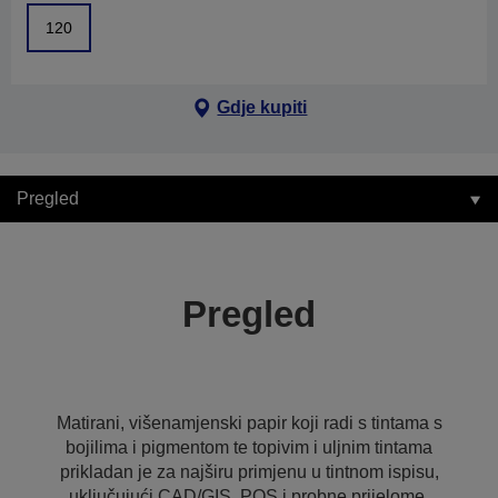
120
Gdje kupiti
Pregled
Pregled
Matirani, višenamjenski papir koji radi s tintama s
bojilima i pigmentom te topivim i uljnim tintama
prikladan je za najširu primjenu u tintnom ispisu,
uključujući CAD/GIS, POS i probne prijelome,