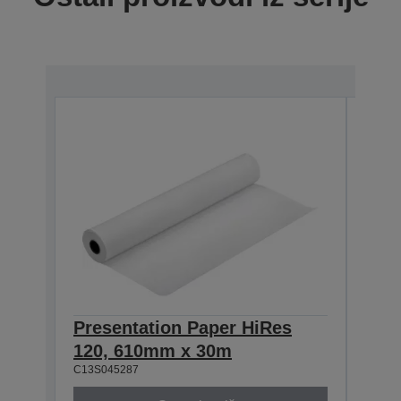
Presentation Paper HiRes
Pre
120, 610mm x 30m
120
C13S045287
C13S0