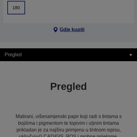
180
Gdje kupiti
Pregled
Pregled
Matirani, višenamjenski papir koji radi s tintama s
bojilima i pigmentom te topivim i uljnim tintama
prikladan je za najširu primjenu u tintnom ispisu,
uključujući CAD/GIS, POS i probne prijelome,