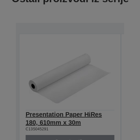
Presentation Paper HiRes
Pre
180, 610mm x 30m
180
C13S045291
C13S0