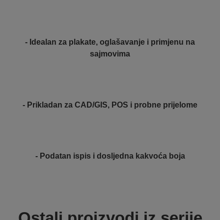
- Idealan za plakate, oglašavanje i primjenu na
sajmovima
- Prikladan za CAD/GIS, POS i probne prijelome
- Podatan ispis i dosljedna kakvoća boja
Ostali proizvodi iz serije