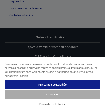
Digigraphie
Ispis izravno na tkaninu
Globalna stranica
Sellers Identification
Izjava o zaštiti privatnosti podataka
EU Data Act Compliance
Kolačićima osiguravamo pravilan rad web-mjesta, prilagodbu sadržaja i oglasa,
Kontaktirajte nas u vezi svojih podataka
pružanje značajki za društvene mreže te analizu prometa. Informacije o načinu na
koji upotrebljavate naše web-mjesto dijelimo s partnerima za društvene mreže,
Informacije o kolačićima
oglašavanje i analitiku.
Prihvatite sve kolačiće
Epsonova predanost pristupačnosti
Odbij sve
Autorska prava © 2026 Seiko Epson
Postavke za kolačiće