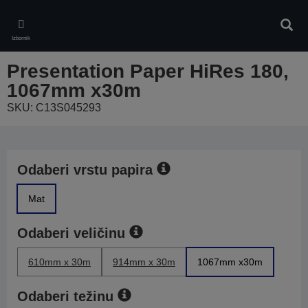
Skip
to
Pretr
main
Izbornik
content
Presentation Paper HiRes 180,
1067mm x30m
SKU: C13S045293
Odaberi vrstu papira
Mat
Odaberi veličinu
610mm x 30m
914mm x 30m
1067mm x30m
Odaberi težinu