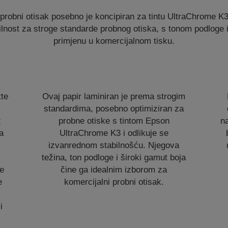
probni otisak posebno je koncipiran za tintu UltraChrome K3
ilnost za stroge standarde probnog otiska, s tonom podloge i
primjenu u komercijalnom tisku.
te
Ovaj papir laminiran je prema strogim
standardima, posebno optimiziran za
z
probne otiske s tintom Epson
n
a
UltraChrome K3 i odlikuje se
izvanrednom stabilnošću. Njegova
težina, ton podloge i široki gamut boja
će
čine ga idealnim izborom za
e
komercijalni probni otisak.
i