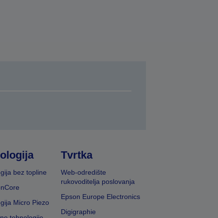
ologija
Tvrtka
gija bez topline
Web-odredište
rukovoditelja poslovanja
onCore
Epson Europe Electronics
gija Micro Piezo
Digigraphie
vne tehnologije