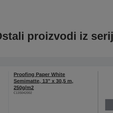
stali proizvodi iz seri
Proofing Paper White
Semimatte, 13" x 30,5 m,
250g/m2
C13S042002