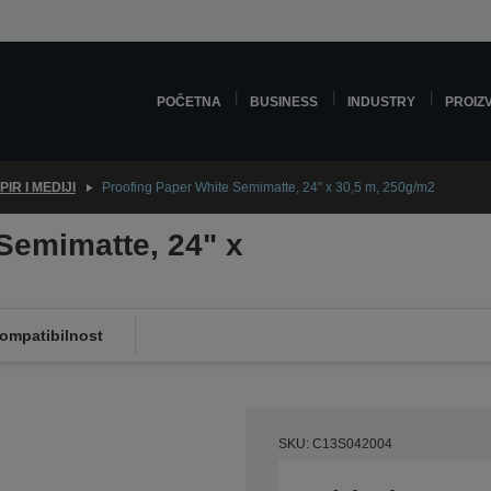
POČETNA
BUSINESS
INDUSTRY
PROIZ
PIR I MEDIJI
Proofing Paper White Semimatte, 24" x 30,5 m, 250g/m2
Semimatte, 24" x
ompatibilnost
SKU: C13S042004