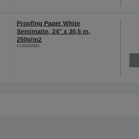
Proofing Paper White
Semimatte, 24" x 30,5 m,
250g/m2
C13S042004