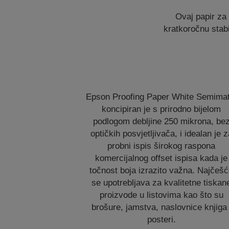
Ovaj papir za 
kratkoročnu stab
Epson Proofing Paper White Semimat
koncipiran je s prirodno bijelom
podlogom debljine 250 mikrona, be
optičkih posvjetljivača, i idealan je z
probni ispis širokog raspona
komercijalnog offset ispisa kada je
točnost boja izrazito važna. Najčeš
se upotrebljava za kvalitetne tiskan
proizvode u listovima kao što su
brošure, jamstva, naslovnice knjiga 
posteri.