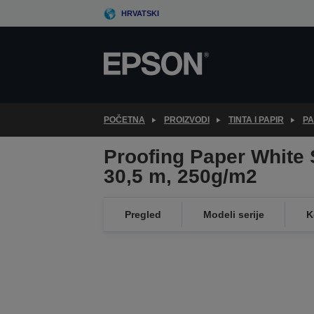
Skip
HRVATSKI
to
main
content
POČETNA
PROIZVODI
TINTA I PAPIR
PA
Proofing Paper White 
30,5 m, 250g/m2
Pregled
Modeli serije
K