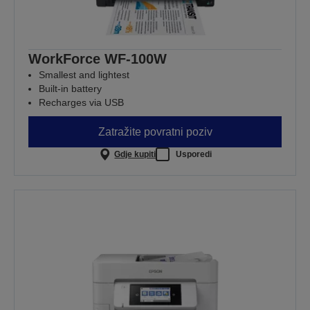
WorkForce WF-100W
Smallest and lightest
Built-in battery
Recharges via USB
Zatražite povratni poziv
Gdje kupiti
Usporedi