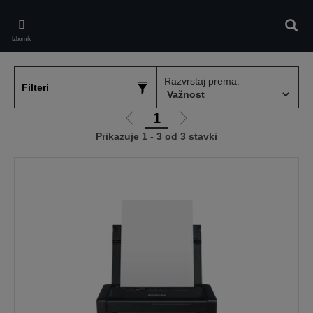
Skip
to
Pretr
main
Izbornik
content
Razvrstaj prema:
Filteri
1
Idi
Idi
Prikazuje 1 - 3 od 3 stavki
na
na
prethodnu
sljedeću
stranicu
stranicu