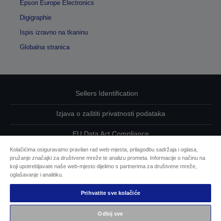
Epson Europe Electronics
Digigraphie
Ispis izravno na tkaninu
Globalna stranica
Sellers Identification
Izjava o zaštiti privatnosti podataka
EU Data Act Compliance
Kolačićima osiguravamo pravilan rad web-mjesta, prilagodbu sadržaja i oglasa,
Kontaktirajte nas u vezi svojih podataka
pružanje značajki za društvene mreže te analizu prometa. Informacije o načinu na
koji upotrebljavate naše web-mjesto dijelimo s partnerima za društvene mreže,
Informacije o kolačićima
oglašavanje i analitiku.
Prihvatite sve kolačiće
Epsonova predanost pristupačnosti
Odbij sve