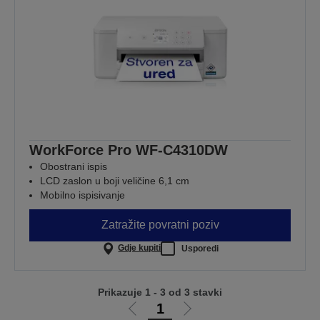
WorkForce Pro WF-C4310DW
Obostrani ispis
LCD zaslon u boji veličine 6,1 cm
Mobilno ispisivanje
Zatražite povratni poziv
Gdje kupiti
Usporedi
Prikazuje 1 - 3 od 3 stavki
1
Idi
Idi