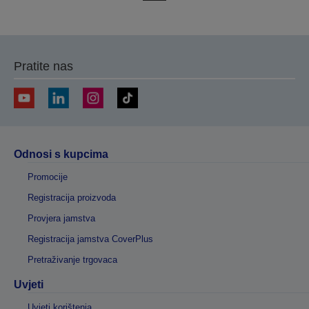
na
na
prethodnu
sljedeću
stranicu
stranicu
Pratite nas
Odnosi s kupcima
Promocije
Registracija proizvoda
Provjera jamstva
Registracija jamstva CoverPlus
Pretraživanje trgovaca
Uvjeti
Uvjeti korištenja