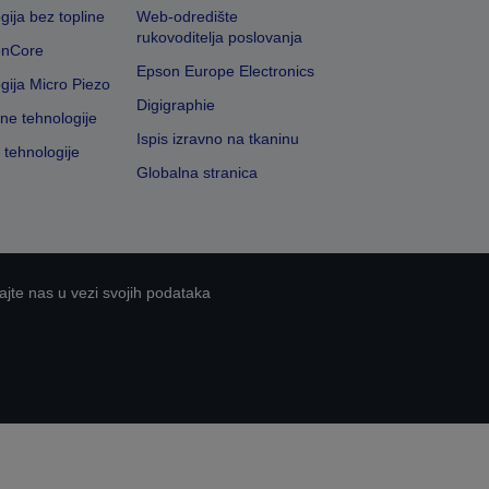
gija bez topline
Web-odredište
rukovoditelja poslovanja
onCore
Epson Europe Electronics
gija Micro Piezo
Digigraphie
vne tehnologije
Ispis izravno na tkaninu
 tehnologije
Globalna stranica
ajte nas u vezi svojih podataka