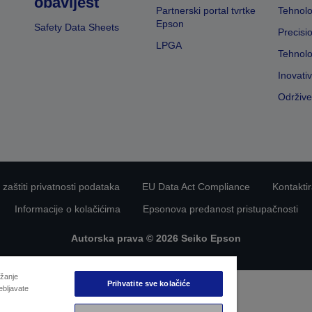
obavijest
Partnerski portal tvrtke
Tehnolo
Epson
Safety Data Sheets
Precisi
LPGA
Tehnolo
Inovati
Održive
 zaštiti privatnosti podataka
EU Data Act Compliance
Kontaktir
Informacije o kolačićima
Epsonova predanost pristupačnosti
Autorska prava © 2026 Seiko Epson
užanje
Prihvatite sve kolačiće
ebljavate