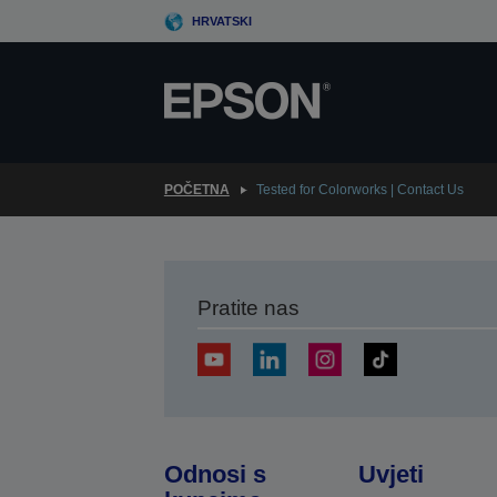
Skip
HRVATSKI
to
main
content
POČETNA
Tested for Colorworks | Contact Us
Pratite nas
Odnosi s
Uvjeti