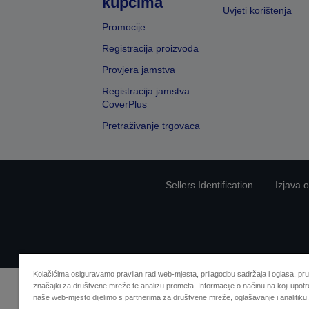
kupcima
Uvjeti korištenja
Promocije
Registracija proizvoda
Provjera jamstva
Registracija jamstva
CoverPlus
Pretraživanje trgovaca
Sellers Identification
Izjava o
Kolačićima osiguravamo pravilan rad web-mjesta, prilagodbu sadržaja i oglasa, pr
značajki za društvene mreže te analizu prometa. Informacije o načinu na koji upotr
naše web-mjesto dijelimo s partnerima za društvene mreže, oglašavanje i analitiku.