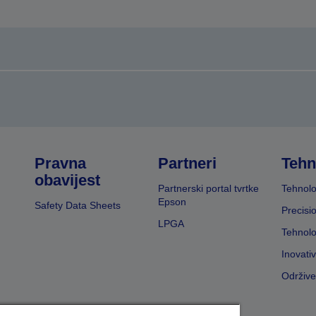
Pravna
Partneri
Tehn
obavijest
Partnerski portal tvrtke
Tehnolo
Epson
Safety Data Sheets
Precisi
LPGA
Tehnolo
Inovati
Održive