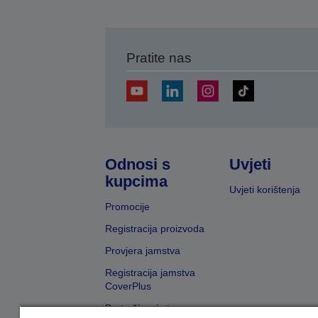
Pratite nas
Odnosi s
Uvjeti
kupcima
Uvjeti korištenja
Promocije
Registracija proizvoda
Provjera jamstva
Registracija jamstva
CoverPlus
Pretraživanje trgovaca