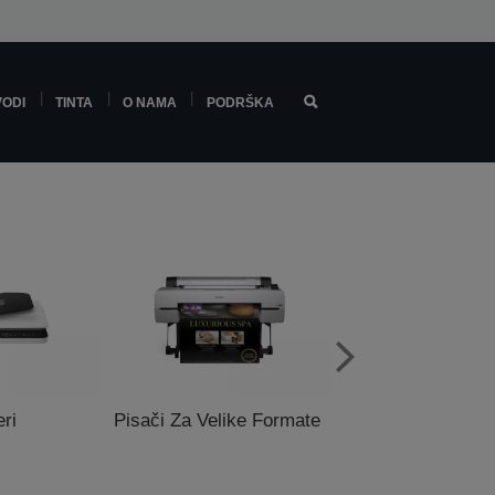
VODI
TINTA
O NAMA
PODRŠKA
ri
Pisači Za Velike Formate
Pisači za prodajn