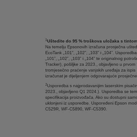
1
Uštedite do 95 % troškova uložaka s tinto
Na temelju Epsonovih izračuna prosječna ušteda 
EcoTank „101”, „102”, „103” i „104”. Usporedba 
„101”, „102”, „103” i „104” te originalnog potr
Tracker), pošiljke za 2023., objavljeno u prvom 
tromjesečno praćenje vanjskih uređaja za ispis 
izračunat je dijeljenjem odgovarajuće prosječn
2
Usporedba s najprodavanijim laserskim pisači
2023., objavljeno Q1 2024.). Usporedba se temel
specifikacija proizvođača. Ako su dostupni sam
uklonjeni iz usporedbe. Uspoređeni Epson 
C529R, WF-C5890, WF-C5390.