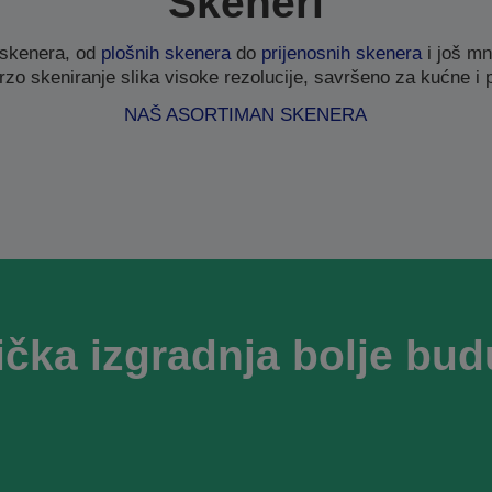
Skeneri
 skenera, od
plošnih skenera
do
prijenosnih skenera
i još mn
rzo skeniranje slika visoke rezolucije, savršeno za kućne i 
NAŠ ASORTIMAN SKENERA
ička izgradnja bolje bud