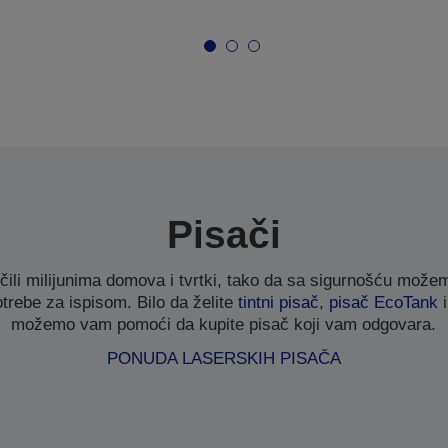
Pisači
čili milijunima domova i tvrtki, tako da sa sigurnošću mož
otrebe za ispisom. Bilo da želite
tintni pisač
,
pisač EcoTank
i
možemo vam pomoći da kupite pisač koji vam odgovara.
PONUDA LASERSKIH PISAČA