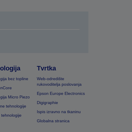
ologija
Tvrtka
gija bez topline
Web-odredište
rukovoditelja poslovanja
onCore
Epson Europe Electronics
gija Micro Piezo
Digigraphie
vne tehnologije
Ispis izravno na tkaninu
 tehnologije
Globalna stranica