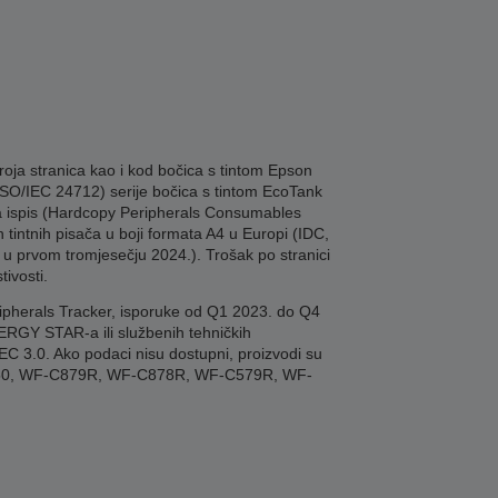
roja stranica kao i kod bočica s tintom Epson
 ISO/IEC 24712) serije bočica s tintom EcoTank
 za ispis (Hardcopy Peripherals Consumables
 tintnih pisača u boji formata A4 u Europi (IDC,
 u prvom tromjesečju 2024.). Trošak po stranici
ivosti.
ipherals Tracker, isporuke od Q1 2023. do Q4
NERGY STAR-a ili službenih tehničkih
C 3.0. Ako podaci nisu dostupni, proizvodi su
C550, WF-C879R, WF-C878R, WF-C579R, WF-