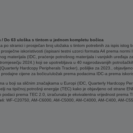
m / Do 63 uloška s tintom u jednom kompletu bočica
po stranici i prosječan broj uložaka s tintom potrebnih za ispis istog b
prosječne iskoristivosti (ispisani testni uzorci formata A4 prema normi
ošnog materijala (IDC, praćenje potrošnog materijala i vanjskih uređaja
tromjesečju 2024.) koji se upotrebljava u 40 najprodavanijih potrošačkih
(Quarterly Hardcopy Peripherals Tracker), pošiljke za 2023., objavljeno
e prodajne cijene za bočicu/uložak prema podacima IDC-a prema iskorist
ma u boji sa sličnim značajkama u Europi (IDC, Quarterly Hardcopy Per
ji na tipičnoj potrošnji energije (TEC) kako je objavljeno od strane E
o podaci prema TEC 2.0, izračunata je ekvivalentna vrijednost prema TE
modeli: WF-C20750, AM-C6000, AM-C5000, AM-C4000, AM-C400, AM-