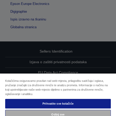
Epson Europe Electronics
Digigraphie
Ispis izravno na tkaninu
Globalna stranica
Sellers Identification
Izjava o zaštiti privatnosti podataka
EU Data Act Compliance
Kolačićima osiguravamo pravilan rad web-mjesta, prilagodbu sadržaja i oglasa,
Kontaktirajte nas u vezi svojih podataka
pružanje značajki za društvene mreže te analizu prometa. Informacije o načinu na
koji upotrebljavate naše web-mjesto dijelimo s partnerima za društvene mreže,
Informacije o kolačićima
oglašavanje i analitiku.
Prihvatite sve kolačiće
Epsonova predanost pristupačnosti
Odbij sve