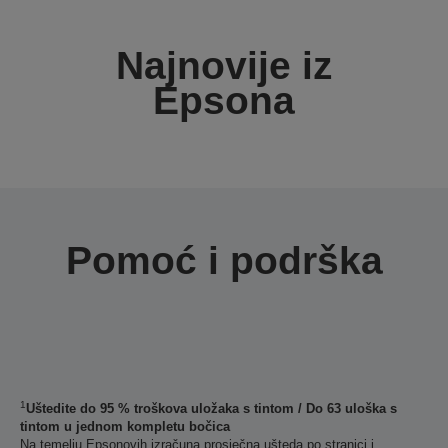
Najnovije iz
Epsona
Pomoć i podrška
1
Uštedite do 95 % troškova uložaka s tintom / Do 63 uloška s
tintom u jednom kompletu bočica
Na temelju Epsonovih izračuna prosječna ušteda po stranici i