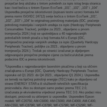
prosječan broj uložaka s tintom potrebnih za ispis istog broja stranica
kao i kod bočica s tintom Epson EcoTank „101”, „102”, „103” i „104”.
Usporedba prosječne iskoristivosti (ispisani testni uzorci formata A4
prema normi ISO/IEC 24712) serije bočica s tintom EcoTank „101”,
„102”, „103” i „104” te originalnog potrošnog materijala (IDC, praćenje
potrošnog materijala i vanjskih uređaja za ispis (Hardcopy Peripherals
Consumables Tracker), pošiljke za 2023., objavljeno u prvom
tromjesečju 2024.) koji se upotrebljava u 40 najprodavanijih
potrošačkih tintnih pisača u boji formata A4 u Europi (IDC,
tromjesečno praćenje vanjskih uređaja za ispis (Quarterly Hardcopy
Peripherals Tracker), pošiljke za 2023., objavljeno u prvom
tromjesečju 2024.). Trošak po stranici izračunat je dijeljenjem
odgovarajuće prosječne prodajne cijene za bočicu/uložak prema
podacima IDC-a prema iskoristivosti.
2
Usporedba s najprodavanijim laserskim pisačima u boji sa sličnim
značajkama u Europi (IDC, Quarterly Hardcopy Peripherals Tracker,
isporuke od Q1 2023. do Q4 2023., objavljeno Q1 2024.). Usporedba
se temelji na tipičnoj potrošnji energije (TEC) kako je objavljeno od
strane ENERGY STAR-a ili službenih tehničkih specifikacija
proizvođača. Ako su dostupni samo podaci prema TEC 2.0,
izračunata je ekvivalentna vrijednost prema TEC 3.0. Ako podaci nisu
dostupni, proizvodi su uklonjeni iz usporedbe. Uspoređeni Epson
modeli: WF-C20750, AM-C6000, AM-C5000, AM-C4000, AM-C400,
AM-C550, WF-C879R, WF-C878R, WF-C579R, WF-C529R, WF-