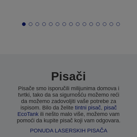
Pisači
Pisače smo isporučili milijunima domova i
tvrtki, tako da sa sigurnošću možemo reći
da možemo zadovoljiti vaše potrebe za
ispisom. Bilo da želite
tintni pisač
,
pisač
EcoTank
ili nešto malo više, možemo vam
pomoći da kupite pisač koji vam odgovara.
PONUDA LASERSKIH PISAČA