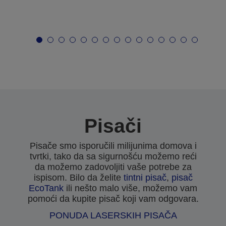
Pisači
Pisače smo isporučili milijunima domova i
tvrtki, tako da sa sigurnošću možemo reći
da možemo zadovoljiti vaše potrebe za
ispisom. Bilo da želite
tintni pisač
,
pisač
EcoTank
ili nešto malo više, možemo vam
pomoći da kupite pisač koji vam odgovara.
PONUDA LASERSKIH PISAČA