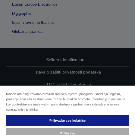
Epson Europe Electronics
Digigraphie
Ispis izravno na tkaninu
Globalna stranica
Sellers Identification
Izjava o zaštiti privatnosti podataka
EU Data Act Compliance
Kolačićima osiguravamo pravilan rad web-mjesta, prilagodbu sadržaja i oglasa,
Kontaktirajte nas u vezi svojih podataka
pružanje značajki za društvene mreže te analizu prometa. Informacije o načinu na
koji upotrebljavate naše web-mjesto dijelimo s partnerima za društvene mreže,
Informacije o kolačićima
oglašavanje i analitiku.
Prihvatite sve kolačiće
Epsonova predanost pristupačnosti
Odbij sve