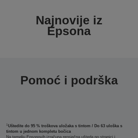
Najnovije iz
Epsona
Pomoć i podrška
1
Uštedite do 95 % troškova uložaka s tintom / Do 63 uloška s
tintom u jednom kompletu bočica
Na temelju Epsonovih izračuna prosječna ušteda po stranici i