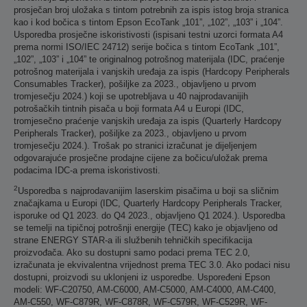
prosječan broj uložaka s tintom potrebnih za ispis istog broja stranica
kao i kod bočica s tintom Epson EcoTank „101”, „102”, „103” i „104”.
Usporedba prosječne iskoristivosti (ispisani testni uzorci formata A4
prema normi ISO/IEC 24712) serije bočica s tintom EcoTank „101”,
„102”, „103” i „104” te originalnog potrošnog materijala (IDC, praćenje
potrošnog materijala i vanjskih uređaja za ispis (Hardcopy Peripherals
Consumables Tracker), pošiljke za 2023., objavljeno u prvom
tromjesečju 2024.) koji se upotrebljava u 40 najprodavanijih
potrošačkih tintnih pisača u boji formata A4 u Europi (IDC,
tromjesečno praćenje vanjskih uređaja za ispis (Quarterly Hardcopy
Peripherals Tracker), pošiljke za 2023., objavljeno u prvom
tromjesečju 2024.). Trošak po stranici izračunat je dijeljenjem
odgovarajuće prosječne prodajne cijene za bočicu/uložak prema
podacima IDC-a prema iskoristivosti.
2
Usporedba s najprodavanijim laserskim pisačima u boji sa sličnim
značajkama u Europi (IDC, Quarterly Hardcopy Peripherals Tracker,
isporuke od Q1 2023. do Q4 2023., objavljeno Q1 2024.). Usporedba
se temelji na tipičnoj potrošnji energije (TEC) kako je objavljeno od
strane ENERGY STAR-a ili službenih tehničkih specifikacija
proizvođača. Ako su dostupni samo podaci prema TEC 2.0,
izračunata je ekvivalentna vrijednost prema TEC 3.0. Ako podaci nisu
dostupni, proizvodi su uklonjeni iz usporedbe. Uspoređeni Epson
modeli: WF-C20750, AM-C6000, AM-C5000, AM-C4000, AM-C400,
AM-C550, WF-C879R, WF-C878R, WF-C579R, WF-C529R, WF-