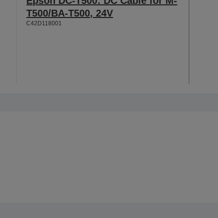
Epson DC-T500: DC Cable for M-
T500/BA-T500, 24V
C42D118001