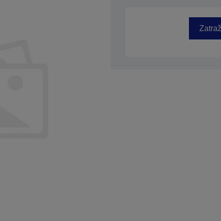
SKU: C41D095011
Zatraž