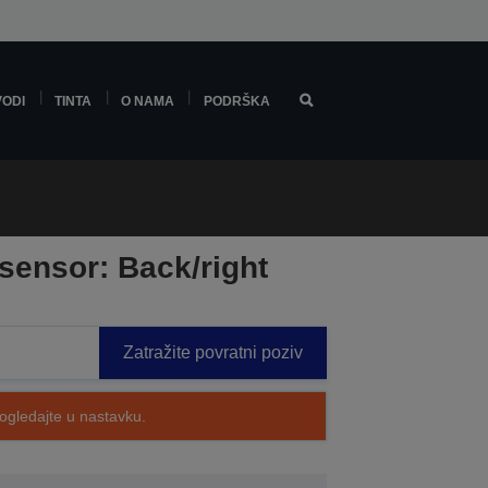
VODI
TINTA
O NAMA
PODRŠKA
sensor: Back/right
Zatražite povratni poziv
pogledajte u nastavku.