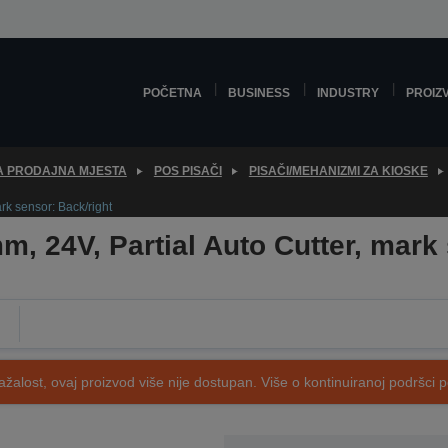
POČETNA
BUSINESS
INDUSTRY
PROIZ
ZA PRODAJNA MJESTA
POS PISAČI
PISAČI/MEHANIZMI ZA KIOSKE
k sensor: Back/right
 24V, Partial Auto Cutter, mark 
ažalost, ovaj proizvod više nije dostupan. Više o kontinuiranoj podršci 