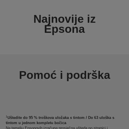
Najnovije iz
Epsona
Pomoć i podrška
1
Uštedite do 95 % troškova uložaka s tintom / Do 63 uloška s
tintom u jednom kompletu bočica
Na temelju Epsonovih izračuna prosječna ušteda po stranici i