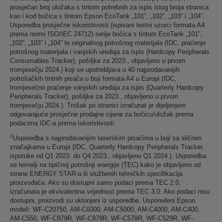
prosječan broj uložaka s tintom potrebnih za ispis istog broja stranica
kao i kod bočica s tintom Epson EcoTank „101”, „102”, „103” i „104”.
Usporedba prosječne iskoristivosti (ispisani testni uzorci formata A4
prema normi ISO/IEC 24712) serije bočica s tintom EcoTank „101”,
„102”, „103” i „104” te originalnog potrošnog materijala (IDC, praćenje
potrošnog materijala i vanjskih uređaja za ispis (Hardcopy Peripherals
Consumables Tracker), pošiljke za 2023., objavljeno u prvom
tromjesečju 2024.) koji se upotrebljava u 40 najprodavanijih
potrošačkih tintnih pisača u boji formata A4 u Europi (IDC,
tromjesečno praćenje vanjskih uređaja za ispis (Quarterly Hardcopy
Peripherals Tracker), pošiljke za 2023., objavljeno u prvom
tromjesečju 2024.). Trošak po stranici izračunat je dijeljenjem
odgovarajuće prosječne prodajne cijene za bočicu/uložak prema
podacima IDC-a prema iskoristivosti.
2
Usporedba s najprodavanijim laserskim pisačima u boji sa sličnim
značajkama u Europi (IDC, Quarterly Hardcopy Peripherals Tracker,
isporuke od Q1 2023. do Q4 2023., objavljeno Q1 2024.). Usporedba
se temelji na tipičnoj potrošnji energije (TEC) kako je objavljeno od
strane ENERGY STAR-a ili službenih tehničkih specifikacija
proizvođača. Ako su dostupni samo podaci prema TEC 2.0,
izračunata je ekvivalentna vrijednost prema TEC 3.0. Ako podaci nisu
dostupni, proizvodi su uklonjeni iz usporedbe. Uspoređeni Epson
modeli: WF-C20750, AM-C6000, AM-C5000, AM-C4000, AM-C400,
AM-C550, WF-C879R, WF-C878R, WF-C579R, WF-C529R, WF-