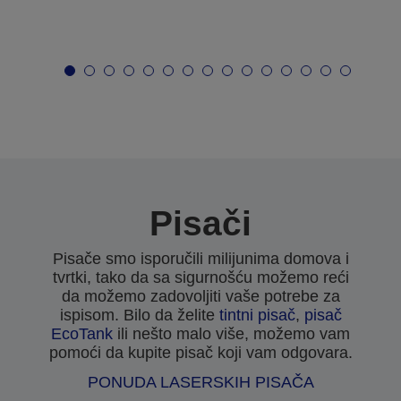
Pisači
Pisače smo isporučili milijunima domova i
tvrtki, tako da sa sigurnošću možemo reći
da možemo zadovoljiti vaše potrebe za
ispisom. Bilo da želite
tintni pisač
,
pisač
EcoTank
ili nešto malo više, možemo vam
pomoći da kupite pisač koji vam odgovara.
PONUDA LASERSKIH PISAČA