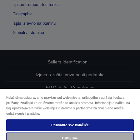
Epson Europe Electronics
Digigraphie
Ispis izravno na tkaninu
Globalna stranica
Sellers Identification
Izjava o zaštiti privatnosti podataka
EU Data Act Compliance
Kolačićima osiguravamo pravilan rad web-mjesta, prilagodbu sadržaja i oglasa,
Kontaktirajte nas u vezi svojih podataka
pružanje značajki za društvene mreže te analizu prometa. Informacije o načinu na
koji upotrebljavate naše web-mjesto dijelimo s partnerima za društvene mreže,
Informacije o kolačićima
oglašavanje i analitiku.
Prihvatite sve kolačiće
Epsonova predanost pristupačnosti
Odbij sve