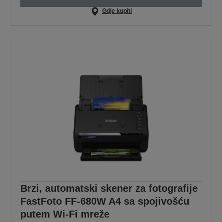
Gdje kupiti
Brzi, automatski skener za fotografije
FastFoto FF-680W A4 sa spojivošću
putem Wi-Fi mreže