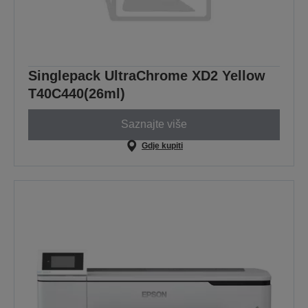
Singlepack UltraChrome XD2 Yellow
T40C440(26ml)
Saznajte više
Gdje kupiti