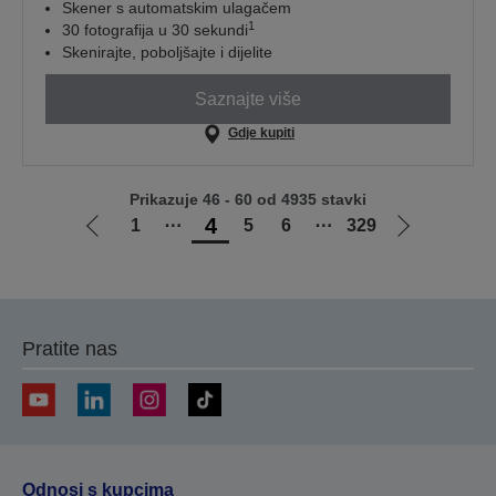
Skener s automatskim ulagačem
1
30 fotografija u 30 sekundi
Skenirajte, poboljšajte i dijelite
Saznajte više
Gdje kupiti
Prikazuje 46 - 60 od 4935 stavki
4
1
⋯
5
6
⋯
329
Idi
Idi
na
na
prethodnu
sljedeću
stranicu
stranicu
Pratite nas
Odnosi s kupcima