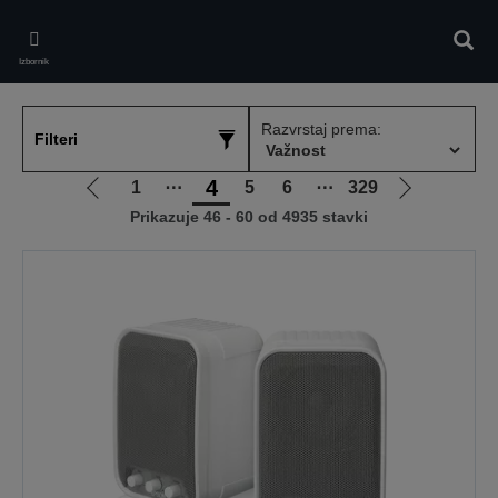
Skip
to
Pretr
main
Izbornik
content
Razvrstaj prema:
Filteri
4
1
⋯
5
6
⋯
329
Idi
Idi
Prikazuje 46 - 60 od 4935 stavki
na
na
prethodnu
sljedeću
stranicu
stranicu