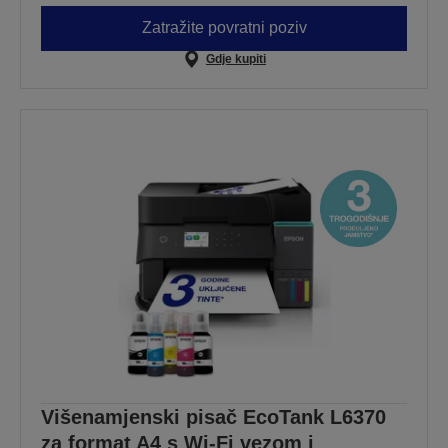
Zatražite povratni poziv
Gdje kupiti
Višenamjenski pisač EcoTank L6370
za format A4 s Wi-Fi vezom i