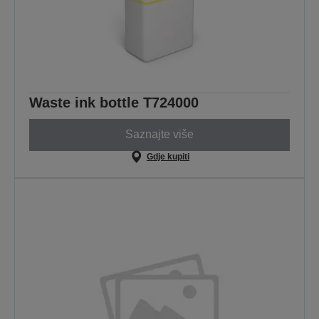
Waste ink bottle T724000
Saznajte više
Gdje kupiti